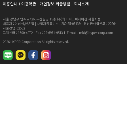
이용안내
이용약관
개인정보 취급방침
회사소개
서울 강남구 언주로726, 두산빌딩 15층 (주)하이퍼코퍼레이션 서울지점
대표자 : 이상석,안은철 | 사업자등록번호 : 280-85-03139ㅣ통신판매업신고 : 2026-
서울강남-02502
고객센터 : 1600-4072ㅣFax : 02-6971-9513ㅣ E-mail : mkt@hyper-corp.com